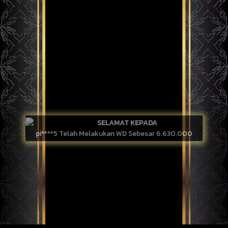
SELAMAT KEPADA
pi****5 Telah Melakukan WD Sebesar 6.630.000