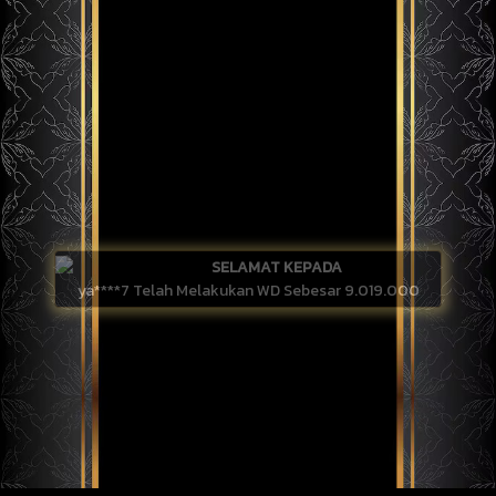
SELAMAT KEPADA
ya****7 Telah Melakukan WD Sebesar 9.019.000